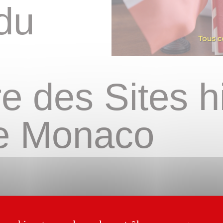
 du
e des Sites h
de Monaco