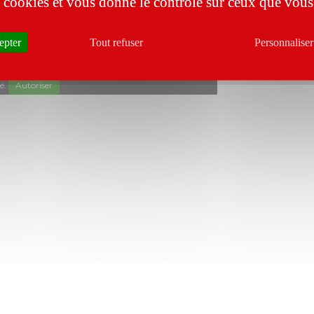
es cookies et vous donne le contrôle sur ceux que vous
epter
Tout refuser
Personnaliser
é.
Autoriser