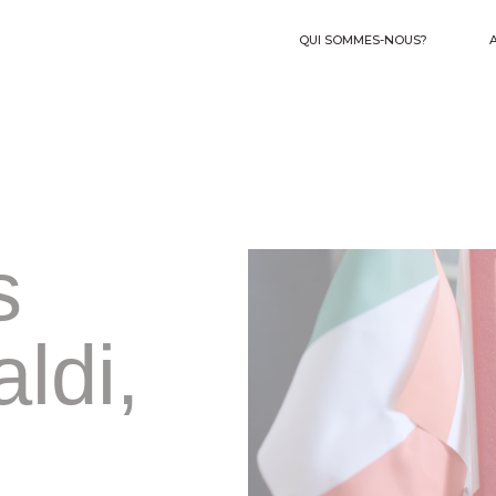
Collectivités te
QUI SOMMES-NOUS?
Associations
Personnes phys
Dons
s
ldi,