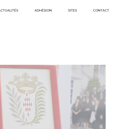
rritoriales et personnes morales de droit public
Présentation
ACTUALITÉS
Les Grimaldi
ADHÉSION
SITES
CONTACT
iques
La Fédération
Association italienne