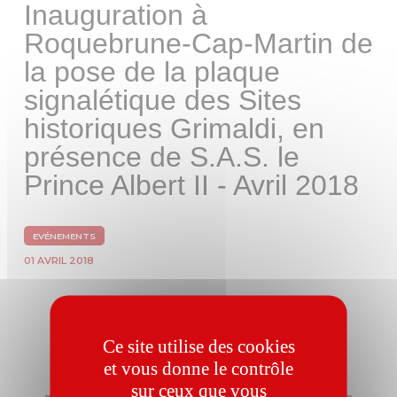
Inauguration à
Roquebrune-Cap-Martin de
la pose de la plaque
signalétique des Sites
historiques Grimaldi, en
présence de S.A.S. le
Prince Albert II - Avril 2018
EVÉNEMENTS
01 AVRIL 2018
Ce site utilise des cookies
et vous donne le contrôle
sur ceux que vous