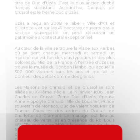
titre de Duc d’Uzès. C’est le plus ancien duché
français subsistant. Aujourd'hui, Jacques de
Crussol est le 17ème Duc d'Uzès.
Uzès a reçu en 2008 le label « Ville d'Art et
d'Histoire » et sur les 47 hectares couverts par le
secteur sauvegardé, on peut découvrir un
patrimoine architectural exceptionnel.
Au cœur de la ville se trouve la Place aux Herbes
où se tient chaque mercredi et samedi un
marché qui est l'un des plus typiques et des plus
colorés du Midi de la France. A l'entrée d’Uzès se
trouve le musée du Bonbon Haribo, qui accueille
300 000 visiteurs tous les ans et qui fait le
bonheur des petits comme des grands.
Les Maisons de Grimaldi et de Crussol se sont
alliées au XVIIème siècle. Le 17 janvier 1696, Jean
Charles de Crussol, 7ème Duc d'Uzès, épousa
Anne Hippolyte Grimaldi, fille de Louis 1er, Prince
souverain de Monaco, Duc de Valentinois, Pair de
France, Chevalier des ordres du Roi et de
Charlotte de Gramont. Le mariage eut lieu au
château de Versailles en présence du Roi Louis
XIV. Elle mourut en 1699 à la naissance de deux
filles jumelles qui ne lui survécurent pas. C'était,
dit Saint-Simon dans ses Mémoires, « une femme
de mérite et fort vertueuse ».