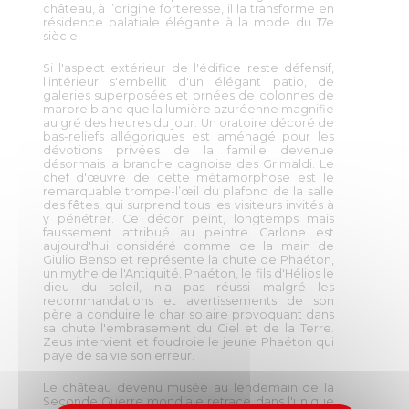
château, à l’origine forteresse, il la transforme en
résidence palatiale élégante à la mode du 17e
siècle.
Si l'aspect extérieur de l'édifice reste défensif,
l'intérieur s'embellit d'un élégant patio, de
galeries superposées et ornées de colonnes de
marbre blanc que la lumière azuréenne magnifie
au gré des heures du jour. Un oratoire décoré de
bas-reliefs allégoriques est aménagé pour les
dévotions privées de la famille devenue
désormais la branche cagnoise des Grimaldi. Le
chef d'œuvre de cette métamorphose est le
remarquable trompe-l’œil du plafond de la salle
des fêtes, qui surprend tous les visiteurs invités à
y pénétrer. Ce décor peint, longtemps mais
faussement attribué au peintre Carlone est
aujourd'hui considéré comme de la main de
Giulio Benso et représente la chute de Phaéton,
un mythe de l'Antiquité. Phaéton, le fils d'Hélios le
dieu du soleil, n'a pas réussi malgré les
recommandations et avertissements de son
père a conduire le char solaire provoquant dans
sa chute l'embrasement du Ciel et de la Terre.
Zeus intervient et foudroie le jeune Phaéton qui
paye de sa vie son erreur.
Le château devenu musée au lendemain de la
Seconde Guerre mondiale retrace dans l'unique