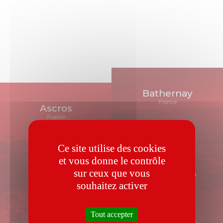
Bathernay
France
Ascros
France
Ce site utilise des cookies
et vous donne le contrôle
XVIIIe
sur ceux que vous
XIIIe
souhaitez activer
siècle
siècle
Tout accepter